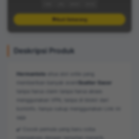
HARI
JAM
MENIT
DETIK
Ikuti Sekarang
Deskripsi Produk
Hermantoto
situs slot onlie yang
memberikan banyak event
Scatter Gacor
tanpa harus claim tanpa harus akses
menggunakan VPN, tanpa di blokir dari
kominfo. hanya cukup menggunakan Link ini
saja
✔️ Cocok pemula yang baru coba
mengakses dengan tampilan menarik.