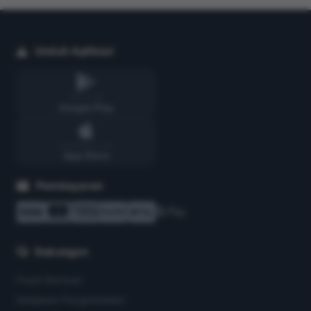
Unduh Aplikasi
GET IT ON
Google Play
Download on the
App Store
Pembayaran
Dukungan
Pusat Bantuan
Kebijakan Pengembalian